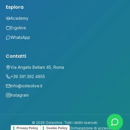
Esplora
Academy
Ergolive
WhatsApp
Contatti
Via Angelo Bellani 45, Roma
+39 391 392 4955
info@osteolive.it
Instagram
©
2026
Osteolive
. Tutti i diritti riservati.
Dichiarazione di accessibilità
Privacy Policy
Cookie Policy